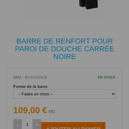
Passer
BARRE DE RENFORT POUR
au
PAROI DE DOUCHE CARRÉE
début
de
NOIRE
la
Galerie
d’images
SKU :
BO 5420262B
EN STOCK
Forme de la barre
109,00 €
TTC
-
+
AJOUTER AU PANIER