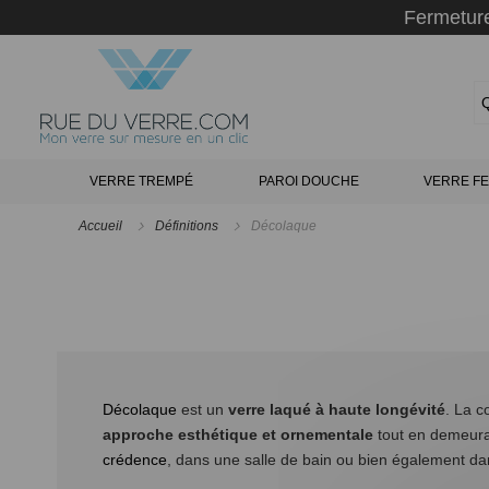
Panneau de gestion des cookies
Fermeture
VERRE TREMPÉ
PAROI DOUCHE
VERRE FE
Accueil
Définitions
Décolaque
Décolaque
est un
verre laqué à haute longévité
. La c
approche esthétique et ornementale
tout en demeuran
crédence
, dans une salle de bain ou bien également da