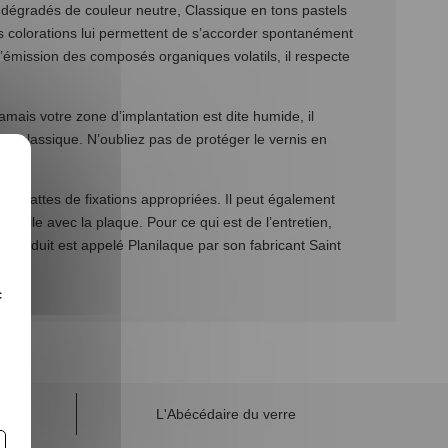
 dégradés de couleur neutre, Classique en tons pastels
s colorations lui permettent de s’accorder spontanément
l’émission des composés organiques volatils, il respecte
 jamais votre zone d’implantation est dite humide, il
r classique. N’oubliez pas de protéger le vernis en
des pattes de fixations appropriées. Il peut également
 colle avec la plaque. Pour ce qui est de l’entretien,
 produit est appelé Planilaque par son fabricant Saint
c
L'Abécédaire du verre