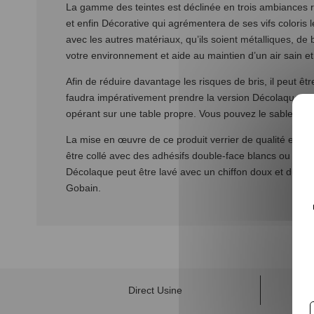
La gamme des teintes est déclinée en trois ambiances r
et enfin Décorative qui agrémentera de ses vifs colori
avec les autres matériaux, qu’ils soient métalliques, de
votre environnement et aide au maintien d’un air sain et
Afin de réduire davantage les risques de bris, il peut ê
faudra impérativement prendre la version Décolaque Safe
opérant sur une table propre. Vous pouvez le sabler ou l
La mise en œuvre de ce produit verrier de qualité est ai
être collé avec des adhésifs double-face blancs ou bien a
Décolaque peut être lavé avec un chiffon doux et du net
Gobain.
Direct Usine