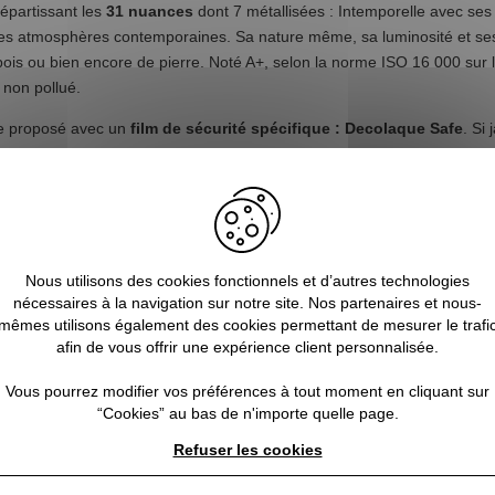
épartissant les
31 nuances
dont 7 métallisées : Intemporelle avec ses
s les atmosphères contemporaines. Sa nature même, sa luminosité et se
 bois ou bien encore de pierre. Noté A+, selon la norme ISO 16 000 sur 
 non pollué.
tre proposé avec un
film de sécurité spécifique : Decolaque Safe
. Si
. Ce verre laqué peut être découpé, percé ou bien façonné tel un miroi
e graver. Les effets seront différents selon le côté que vous choisirez.
sée. Il peut être installé mécaniquement dans une feuillure ou grâce à 
vec une glu translucide adaptée. Dans le doute, testez la réaction de la
toyant pour verre. N’usez jamais d’abrasif. Depuis peu, cette gamme de
Nous utilisons des cookies fonctionnels et d’autres technologies
nécessaires à la navigation sur notre site. Nos partenaires et nous-
mêmes utilisons également des cookies permettant de mesurer le trafi
afin de vous offrir une expérience client personnalisée.
Vous pourrez modifier vos préférences à tout moment en cliquant sur
“Cookies” au bas de n'importe quelle page.
Refuser les cookies
Made in France
Trouvez un Vitrier