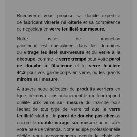
Rueduverre vous propose sa double expertise
de
fabricant vitrerie miroiterie
et sa compétence
de négociant en
verre feuilleté sur mesure
.
Notre usine de production
parisienne
est
spécialisée dans les domaines
du
vitrage feuilleté sur-mesure
et du
verre à la
découpe
, comme le
verre trempé
pour votre
paroi
de douche à l'iltalienne
et le
verre feuilleté
44.2
pour vos garde-corps en verre, ou les grands
miroirs sur mesure.
A travers notre sélection de
produits verriers
en
ligne, découvrez instantanément le meilleur rapport
qualité
prix verre sur mesure
du marché pour
l'achat de tout type de verre tel que
le verre
feuilleté stadip
, la
paroi de douche pas cher
ou
encore le
double vitrage sur mesure
pour isoler
votre baie de véranda. Notre équipe professionnelle
dédiée vous accompagnera depuis le choix de