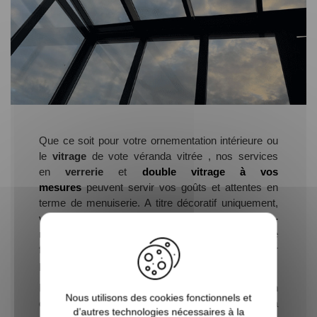
Que ce soit pour votre ornementation intérieure ou
le
vitrage
de vote véranda vitrée , nos services
en
verrerie
et
double
vitrage à vos
mesures
peuvent servir vos goûts et attentes en
terme de menuiserie. A titre décoratif uniquement,
vous pouvez opter pour le
simple vitrage sur-
mesure
. Un large choix vous est offert en terme de
forme, de couleur, de transparence et dʼépaisseur
pour chaque
verre sur mesure
.
Pour vos
vitrages de verrière
ou votre rénovation
Nous utilisons des cookies fonctionnels et
de
porte fenêtre
, le
double vitrage
est devenu la
d’autres technologies nécessaires à la