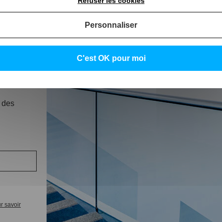
Refuser les cookies
Made in France
Trouvez un Vitrier
Personnaliser
C'est OK pour moi
 des
r savoir