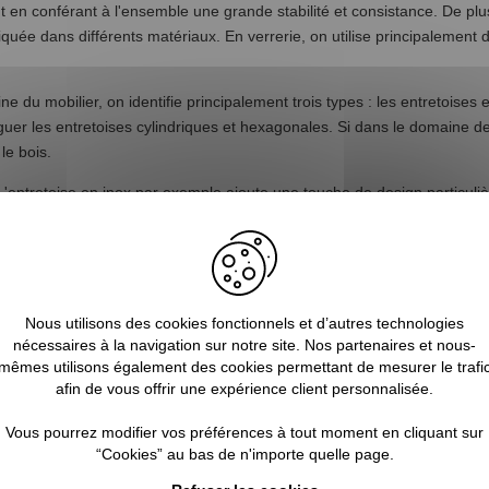
en conférant à l'ensemble une grande stabilité et consistance. De plus,
riquée dans différents matériaux. En verrerie, on utilise principalement
e du mobilier, on identifie principalement trois types : les entretoises e
guer les entretoises cylindriques et hexagonales. Si dans le domaine de 
le bois.
L'entretoise en inox par exemple ajoute une touche de design particuliè
e sont plébiscités aussi bien par les particuliers que par les entrepri
t à ce type de garde-corps au design contemporain. Pour assurer la ro
De plus, l'entretoise en inox s'intègre parfaitement avec ce type de gar
t permettent une harmonisation parfaite avec la structure du garde-corp
Nous utilisons des cookies fonctionnels et d’autres technologies
t fabriquées dans des matériaux leur assurant une excellente longévité
nécessaires à la navigation sur notre site. Nos partenaires et nous-
 de mer, les entretoises en inox ou en aluminium sont tout-à-fait résista
mêmes utilisons également des cookies permettant de mesurer le trafi
afin de vous offrir une expérience client personnalisée.
Vous pourrez modifier vos préférences à tout moment en cliquant sur
“Cookies” au bas de n'importe quelle page.