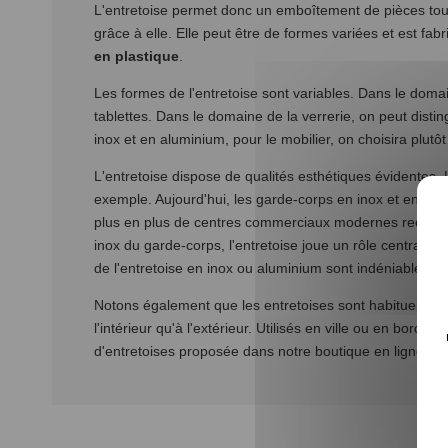
L'entretoise permet donc un emboîtement de pièces tout 
grâce à elle. Elle peut être de formes variées et est fab
en plastique
.
Les formes de l'entretoise sont variables. Dans le domain
tablettes. Dans le domaine de la verrerie, on peut distin
inox et en aluminium, pour le mobilier, on choisira plutôt 
L'entretoise dispose de qualités esthétiques évidentes. 
exemple. Aujourd'hui, les garde-corps en inox et en verr
plus en plus de centres commerciaux modernes recouren
inox du garde-corps, l'entretoise joue un rôle central. 
de l'entretoise en inox ou aluminium sont indéniables e
Notons également que les entretoises sont habituellemen
l'intérieur qu'à l'extérieur. Utilisés en ville ou en bord
d'entretoises proposée dans notre boutique en ligne.