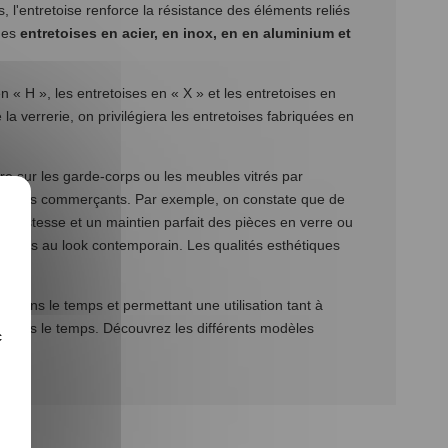
 l'entretoise renforce la résistance des éléments reliés
 des
entretoises en acier, en inox, en en aluminium et
n « H », les entretoises en « X » et les entretoises en
la verrerie, on privilégiera les entretoises fabriquées en
re sur les garde-corps ou les meubles vitrés par
ses et les commerçants. Par exemple, on constate que de
bustesse et un maintien parfait des pièces en verre ou
de-corps au look contemporain. Les qualités esthétiques
s.
 dans le temps et permettant une utilisation tant à
ntes dans le temps. Découvrez les différents modèles
c