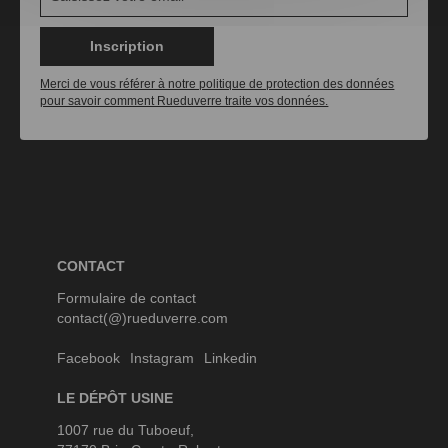
Inscription
Merci de vous référer à notre politique de protection des données
pour savoir comment Rueduverre traite vos données.
CONTACT
Formulaire de contact
contact(@)rueduverre.com
Facebook
Instagram
Linkedin
LE DÉPÔT USINE
1007 rue du Tuboeuf,