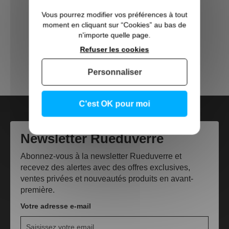
Direct Usine
Vous pourrez modifier vos préférences à tout
moment en cliquant sur “Cookies” au bas de
Made in France
n'importe quelle page.
Refuser les cookies
Trouvez un Vitrier
Personnaliser
L'Abécédaire du verre
C'est OK pour moi
Newsletter Rueduverre
Abonnez-vous à la newsletter Rueduverre et
recevez des alertes avec des offres exclusives,
ventes privées et nouveautés produits en avant-
première.
Votre adresse e-mail