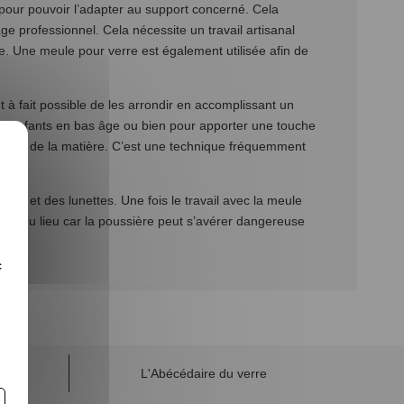
e pour pouvoir l’adapter au support concerné. Cela
ge professionnel. Cela nécessite un travail artisanal
eule. Une meule pour verre est également utilisée afin de
t à fait possible de les arrondir en accomplissant un
 des enfants en bas âge ou bien pour apporter une touche
térieur de la matière. C’est une technique fréquemment
ants et des lunettes. Une fois le travail avec la meule
il a eu lieu car la poussière peut s’avérer dangereuse
c
L'Abécédaire du verre