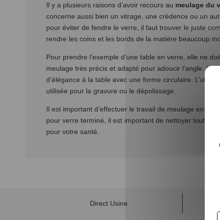
Il y a plusieurs raisons d’avoir recours au
meulage du v
concerne aussi bien un vitrage, une crédence ou un autre
pour éviter de fendre le verre, il faut trouver le juste c
rendre les coins et les bords de la matière beaucoup m
Pour prendre l’exemple d’une table en verre, elle ne doit
meulage très précis et adapté pour adoucir l’angle. L’ob
d’élégance à la table avec une forme circulaire. L’util
utilisée pour la gravure ou le dépolissage.
Il est important d’effectuer le travail de meulage en tou
pour verre terminé, il est important de nettoyer toute l
pour votre santé.
Direct Usine