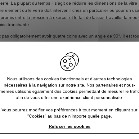
erre
. La plupart du temps il s’agit de réduire les dimensions de la vitr
 élément ou le verre doit intervenir chez un particulier ou pour un usa
ompromis entre la pression à exercer et le fait de laisser travailler la m
oins tranchante.
 pas obligatoirement avoir quatre coins avec un angle de 90°. Il est tou
jectif, c’est de ne pas avoir des coins tranchants, idéal lorsque l’on a
isation d’une meule pour verre permet également de modifier l’aspect ex
te sécurité, en portant des vêtements de travail ajusté, notamment des g
a poussière sur le verre mais également dans l’environnement où le trava
Nous utilisons des cookies fonctionnels et d’autres technologies
nécessaires à la navigation sur notre site. Nos partenaires et nous-
mêmes utilisons également des cookies permettant de mesurer le trafi
afin de vous offrir une expérience client personnalisée.
Vous pourrez modifier vos préférences à tout moment en cliquant sur
“Cookies” au bas de n'importe quelle page.
Refuser les cookies
Made in France
Trouvez un Vitrier