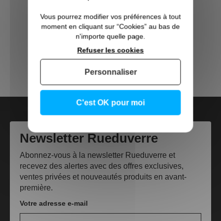
Direct Usine
Vous pourrez modifier vos préférences à tout
moment en cliquant sur “Cookies” au bas de
Made in France
n'importe quelle page.
Refuser les cookies
Trouvez un Vitrier
Personnaliser
L'Abécédaire du verre
C'est OK pour moi
Newsletter Rueduverre
Abonnez-vous à la newsletter Rueduverre et
recevez des alertes avec des offres exclusives,
ventes privées et nouveautés produits en avant-
première.
Votre adresse e-mail