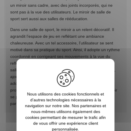
un miroir sans cadre, avec des joints incorporés, qui ne
sont pas à la vue des utilisateurs. Le miroir de salle de
sport sert aussi aux salles de rééducation.
Dans une salle de sport, le miroir a un relent décoratif. Il
agrandit l’espace de jeu en reflétant une ambiance
chaleureuse. Avec un tel accessoire, l’utilisateur se sent
motivé dans sa pratique du sport. Ainsi, il adopte un rythme
coordonné en corrigeant ses mouvements à la vue du
reflet. La surface du miroir brille et fait rayonner toute la
salle. Sa texture contemporaine donne un décor radieux,
ajouté à une image de propreté. L’épaisseur du miroir,
adossée à un film de sécurité, est de 6 mm. Munis d’un
profil de finition ou pas, les morceaux de ce type de miroir
Nous utilisons des cookies fonctionnels et
se posent les-uns auprès des autres. Les techniciens
d’autres technologies nécessaires à la
parlent de pose collée.
navigation sur notre site. Nos partenaires et
nous-mêmes utilisons également des
cookies permettant de mesurer le trafic afin
de vous offrir une expérience client
personnalisée.