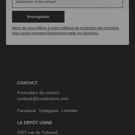
Inscription
Merci de vous référer à notre politique de protection des données
pour savoir comment Rueduverre traite vos données.
CONTACT
Formulaire de contact
contact(@)rueduverre.com
Facebook
Instagram
Linkedin
LE DÉPÔT USINE
1007 rue du Tuboeuf,