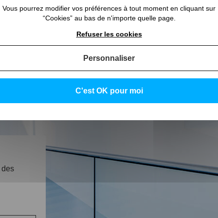
 couche ».
Vous pourrez modifier vos préférences à tout moment en cliquant sur
“Cookies” au bas de n'importe quelle page.
u verre de conserver à la fois sa transparence, sa propreté et sa brilla
Refuser les cookies
Personnaliser
C'est OK pour moi
Made in France
Trouvez un Vitrier
 des