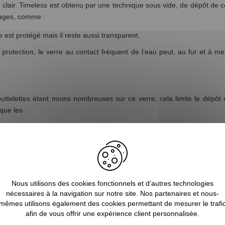
clair. Timeless est obtenu par une technique sous vide, de dépôt de c
tages, comme :
 est protégé mais il reste aussi transparent.
protection, le verre au contact fréquent de l’eau peut, au fur et à me
outtelettes étant moins nombreuses sur ce verre, cela limite le dépôt 
que les :
e Timeless
;
s ;
ire ou extra-claire avec une épaisseur variante. En matière d'homol
Nous utilisons des cookies fonctionnels et d’autres technologies
nécessaires à la navigation sur notre site. Nos partenaires et nous-
mêmes utilisons également des cookies permettant de mesurer le trafi
nctionnelles et méthodes d'essai»
afin de vous offrir une expérience client personnalisée.