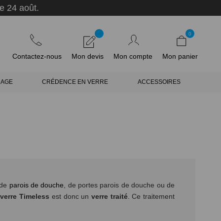
e 24 août.
0
Contactez-nous
Mon devis
Mon compte
Mon panier
RAGE
CRÉDENCE EN VERRE
ACCESSOIRES
 de
parois de douche
, de portes parois de douche ou de
e
verre Timeless
est donc un
verre traité
. Ce traitement