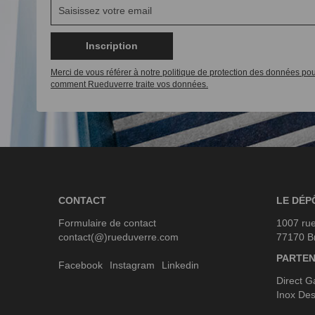
Inscription
Merci de vous référer à notre politique de protection des données pou
comment Rueduverre traite vos données.
CONTACT
LE DÉP
Formulaire de contact
1007 rue
contact(@)rueduverre.com
77170 B
PARTEN
Facebook
Instagram
Linkedin
Direct G
Inox Des