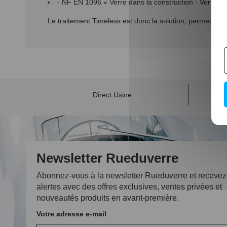
- NF EN 1096 « Verre dans la construction - Verre à
Le traitement Timeless est donc la solution, permettant a
Direct Usine
Newsletter Rueduverre
Abonnez-vous à la newsletter Rueduverre et recevez
alertes avec des offres exclusives, ventes privées et
nouveautés produits en avant-première.
Votre adresse e-mail