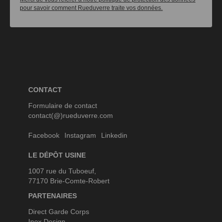
pour savoir comment Rueduverre traite vos données.
CONTACT
Formulaire de contact
contact(@)rueduverre.com
Facebook
Instagram
Linkedin
LE DÉPÔT USINE
1007 rue du Tuboeuf,
77170 Brie-Comte-Robert
PARTENAIRES
Direct Garde Corps
Inox Design