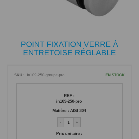
Passer
POINT FIXATION VERRE À
au
ENTRETOISE RÉGLABLE
début
de
la
Galerie
SKU :
in109-250-groupe-pro
EN STOCK
d’images
REF :
in109-250-pro
Matière :
AISI 304
-
+
Prix unitaire :