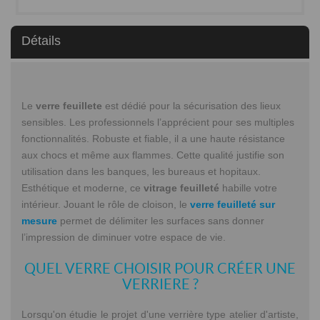
Détails
Le
verre feuillete
est dédié pour la sécurisation des lieux
sensibles. Les professionnels l’apprécient pour ses multiples
fonctionnalités. Robuste et fiable, il a une haute résistance
aux chocs et même aux flammes. Cette qualité justifie son
utilisation dans les banques, les bureaus et hopitaux.
Esthétique et moderne, ce
vitrage feuilleté
habille votre
intérieur. Jouant le rôle de cloison, le
verre feuilleté sur
mesure
permet de délimiter les surfaces sans donner
l’impression de diminuer votre espace de vie.
QUEL VERRE CHOISIR POUR CRÉER UNE
VERRIERE ?
Lorsqu'on étudie le projet d'une verrière type atelier d'artiste,