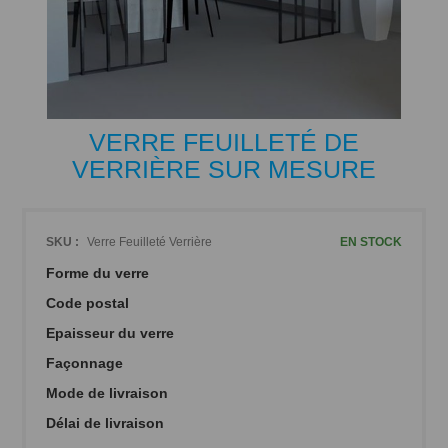
Passer
VERRE FEUILLETÉ DE
au
VERRIÈRE SUR MESURE
début
de
la
Galerie
SKU :
Verre Feuilleté Verrière
EN STOCK
d’images
Forme du verre
Code postal
Epaisseur du verre
Façonnage
Mode de livraison
Délai de livraison