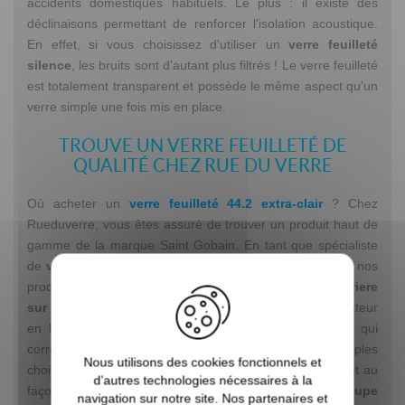
accidents domestiques habituels. Le plus : il existe des
déclinaisons permettant de renforcer l'isolation acoustique.
En effet, si vous choisissez d'utiliser un
verre feuilleté
silence
, les bruits sont d'autant plus filtrés ! Le verre feuilleté
est totalement transparent et possède le même aspect qu’un
verre simple une fois mis en place.
TROUVE UN VERRE FEUILLETÉ DE
QUALITÉ CHEZ RUE DU VERRE
Où acheter un
verre feuilleté 44.2 extra-clair
? Chez
Rueduverre, vous êtes assuré de trouver un produit haut de
gamme de la marque Saint Gobain. En tant que spécialiste
de
verre à la découpe
, nous garantissons la qualité de nos
produits verriers. Pour commander votre
vitrage de verriere
sur mesure
, nous vous invitons à utiliser notre configurateur
en ligne. Simple et rapide, il suffit de cocher l’option qui
correspond à vos besoins. Nous vous offrons de multiples
Nous utilisons des cookies fonctionnels et
choix en termes de forme et d’épaisseur du verre. Quant au
d’autres technologies nécessaires à la
façonnage, nous suggérons le
verre feuilleté en coupe
navigation sur notre site. Nos partenaires et