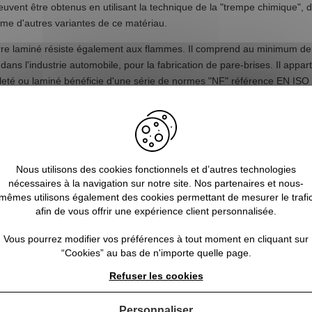
euvent être obtenus en utilisant la technique de la "trempe chimique", 
me d'autres variantes de ce matériau.
e laminé résiste également aux flammes. Il comprend au minimum deux f
 dans l'industrie automobile, pour la fabrication de pare-brises. Il appar
uilleté ou laminé bénéficie d'une série de normes "NF" référence EN IS
Une telle performance est caractéristique du verre laminé avec interca
propriétés coupe-feu de ce verre qui va alors s'épaissir en cas d'exposi
rée des deux côtés de ce verre. Il convient aux fenêtres en façade mais 
umées et de gaz toxiques : il empêche leur diffusion en faisant écran. 
Nous utilisons des cookies fonctionnels et d’autres technologies
'aspect d'un verre à motifs pour s'intégrer à la décoration souhaitée.
nécessaires à la navigation sur notre site. Nos partenaires et nous-
mêmes utilisons également des cookies permettant de mesurer le trafi
afin de vous offrir une expérience client personnalisée.
Vous pourrez modifier vos préférences à tout moment en cliquant sur
“Cookies” au bas de n'importe quelle page.
Made in France
Trouvez un Vitrier
Refuser les cookies
Personnaliser