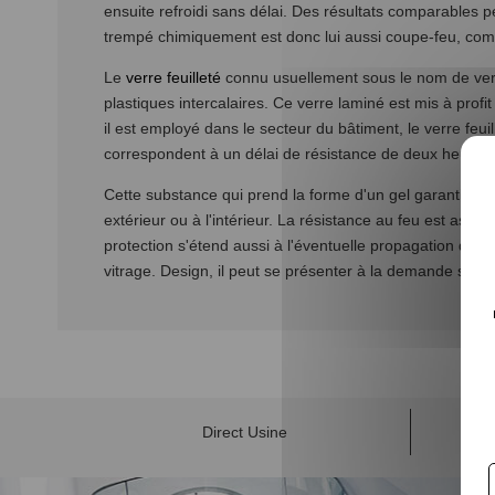
ensuite refroidi sans délai. Des résultats comparables p
trempé chimiquement est donc lui aussi coupe-feu, com
Le
verre feuilleté
connu usuellement sous le nom de verr
plastiques intercalaires. Ce verre laminé est mis à profit
il est employé dans le secteur du bâtiment, le verre fe
correspondent à un délai de résistance de deux heures. 
Cette substance qui prend la forme d'un gel garantit les 
extérieur ou à l'intérieur. La résistance au feu est assu
protection s'étend aussi à l'éventuelle propagation de f
vitrage. Design, il peut se présenter à la demande sous l
Direct Usine