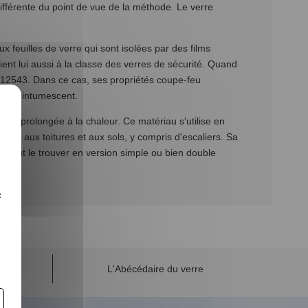
différente du point de vue de la méthode. Le verre
euilles de verre qui sont isolées par des films
tient lui aussi à la classe des verres de sécurité. Quand
O 12543. Dans ce cas, ses propriétés coupe-feu
laire intumescent.
tion prolongée à la chaleur. Ce matériau s'utilise en
aussi aux toitures et aux sols, y compris d'escaliers. Sa
On peut le trouver en version simple ou bien double
c
L'Abécédaire du verre