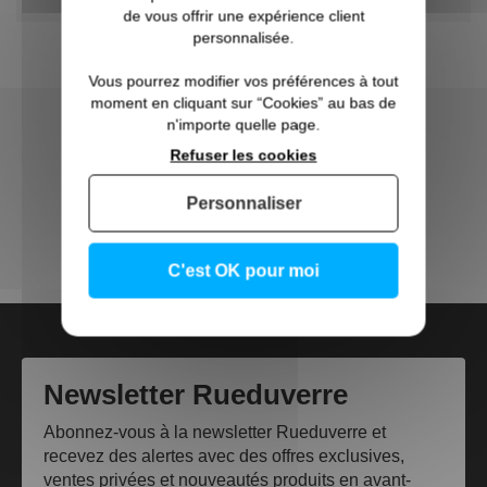
de vous offrir une expérience client
personnalisée.
Vous pourrez modifier vos préférences à tout
moment en cliquant sur “Cookies” au bas de
Direct Usine
n'importe quelle page.
Refuser les cookies
Made in France
Personnaliser
Trouvez un Vitrier
L'Abécédaire du verre
C'est OK pour moi
Newsletter Rueduverre
Abonnez-vous à la newsletter Rueduverre et
recevez des alertes avec des offres exclusives,
ventes privées et nouveautés produits en avant-