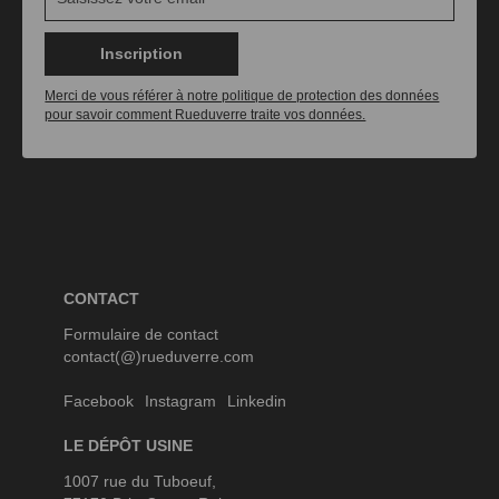
Inscription
Merci de vous référer à notre politique de protection des données
pour savoir comment Rueduverre traite vos données.
CONTACT
Formulaire de contact
contact(@)rueduverre.com
Facebook
Instagram
Linkedin
LE DÉPÔT USINE
1007 rue du Tuboeuf,