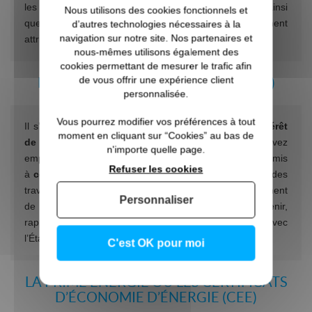
les subventions des collectivités locales ou territoriales ainsi
Nous utilisons des cookies fonctionnels et
que les éco-primes des fournisseurs d’énergie également
d’autres technologies nécessaires à la
navigation sur notre site. Nos partenaires et
attribuée pour l'installation de double vitrages.
nous-mêmes utilisons également des
cookies permettant de mesurer le trafic afin
de vous offrir une expérience client
L’ÉCO-PRÊT À TAUX ZÉRO (ÉCO-PTZ)
personnalisée.
Vous pourrez modifier vos préférences à tout
Il s’agit d’un
crédit bancaire assorti d’un taux d’intérêt
moment en cliquant sur “Cookies” au bas de
de 0 %
. A compter du 1er janvier 2022 vous pouvez
n'importe quelle page.
emprunter 50 000 € maximum. L’octroi du crédit est soumis
Refuser les cookies
à
conditions de ressources
et doit servir à financer des
travaux de rénovation thermique, comme le remplacement
Personnaliser
de fenêtres et la pose de double vitrage. Pour l’obtenir,
rapprochez-vous d’une banque qui a signé un accord avec
l’État.
C'est OK pour moi
LA PRIME ÉNERGIE OU LES CERTIFICATS
D’ÉCONOMIE D’ÉNERGIE (CEE)