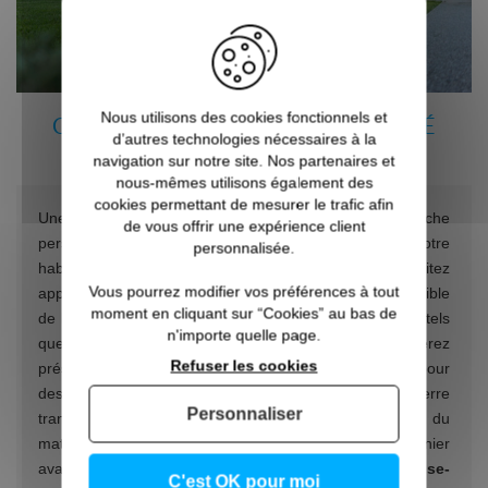
Nous utilisons des cookies fonctionnels et
CHOISIR LE VERRE POUR SA FACILITÉ
d’autres technologies nécessaires à la
D’ENTRETIEN
navigation sur notre site. Nos partenaires et
nous-mêmes utilisons également des
cookies permettant de mesurer le trafic afin
Une brise-vue en verre vous permet d’apporter une touche
de vous offrir une expérience client
personnelle à votre décoration et au design de votre
personnalisée.
habitation et, ainsi, de créer l’ambiance que vous souhaitez
Vous pourrez modifier vos préférences à tout
apporter à vos espaces extérieurs. Il est bien sûr possible
moment en cliquant sur “Cookies” au bas de
de le combiner à d’autres matériaux plus traditionnels tels
n'importe quelle page.
que le bois, l’aluminium ou l’acier. Enfin, si vous préférez
Refuser les cookies
préserver votre intimité, vous pouvez également optez pour
des modèles en
verre opale
, en lieu et place du verre
Personnaliser
transparent. L’avantage principal ici réside en l’opacité du
matériau empêchant, de fait, les regards indiscrets. Dernier
avantage et non des moindres, le verre constitue un
brise-
C'est OK pour moi