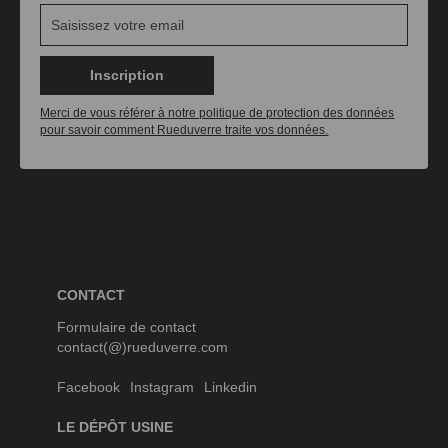
Inscription
Merci de vous référer à notre politique de protection des données
pour savoir comment Rueduverre traite vos données.
CONTACT
Formulaire de contact
contact(@)rueduverre.com
Facebook
Instagram
Linkedin
LE DÉPÔT USINE